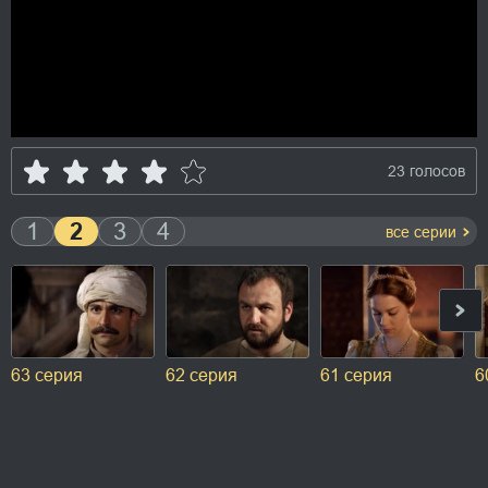
23 голосов
1
2
3
4
все серии
63 серия
62 серия
61 серия
6