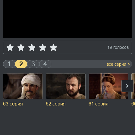
19 голосов
1
2
3
4
все серии
63 серия
62 серия
61 серия
6