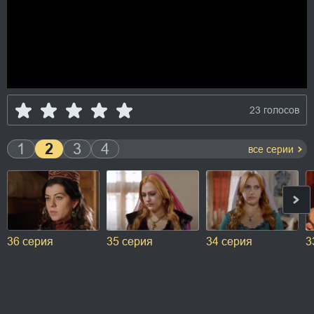
23 голосов
1
2
3
4
все серии
36 серия
35 серия
34 серия
3