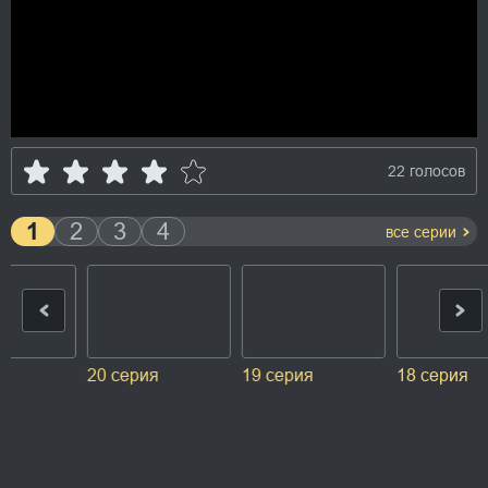
22 голосов
1
2
3
4
все серии
18 серия
17 серия
16 серия