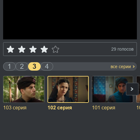
29 голосов
1
2
3
4
все серии
103 серия
102 серия
101 серия
1